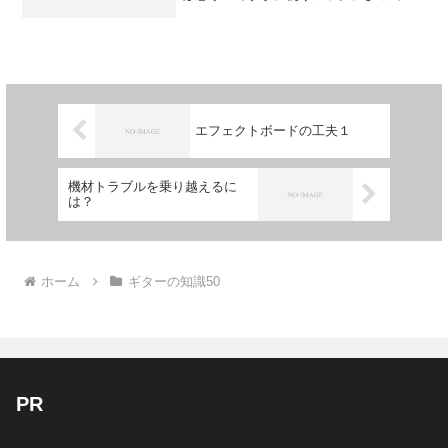
「音」も結構変わりますよね。高域がマ
イルドになるピック、アタックが強く出
るピック等、形や材質で本当に色々変わ
ります。根本的な部分が変わ...
エフェクトボードの工夫１
機材トラブルを乗り越えるに
は？
ホーム
ギターの知識50
PR