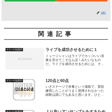
aki
関連記事
ライブを成功させるために１
ギターの知識50
ミュージシャンはライブでカッコいい演
奏を見せてこそなんぼ！みたいなもの
だ。ライブを成功させるためには、それ
までの練習や下準備が何よりも大事！ま
ず、バンド練習の前までに個人練でしっ
かり曲を弾けるようにしておく事。バン
ド練で個人練をしてはダメだ...
120点と60点
ギターの知識50
いざステージで本番という場面で、普段
練習したことがうまく発揮されなかった
経験は誰にでもあると思います。ひとり
で練習するときや、スタジオでのバンド
リハーサルでの状態が100点だとすると、
本番ではステージに上がることやお客さ
んの前で演奏する緊...
より良いアンサンブルをするため
ギターの知識50