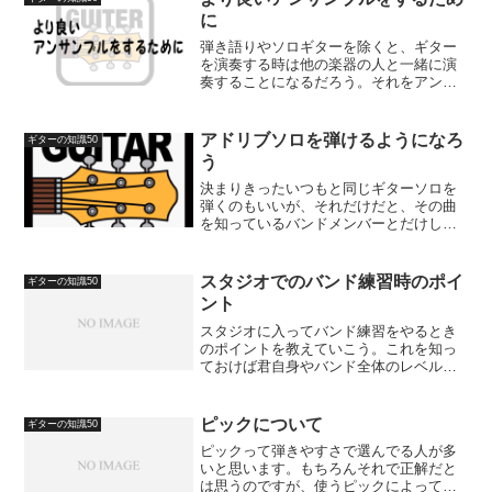
に
弾き語りやソロギターを除くと、ギター
を演奏する時は他の楽器の人と一緒に演
奏することになるだろう。それをアンサ
ンブルと言い、音楽にとって非常に大事
である。たとえば好きなバンドのコピー
バンドをやっているとして、こんな経験
アドリブソロを弾けるようになろ
ギターの知識50
はないだろうか。「一人で...
う
決まりきったいつもと同じギターソロを
弾くのもいいが、それだけだと、その曲
を知っているバンドメンバーとだけしか
演奏出来ない。アドリブが出来なかった
ら、いつもと違う人とジャムセッション
をした時に何を弾いたらいいかわからな
スタジオでのバンド練習時のポイ
ギターの知識50
いなんて事になってしまう...
ント
スタジオに入ってバンド練習をやるとき
のポイントを教えていこう。これを知っ
ておけば君自身やバンド全体のレベルア
ップ間違いなしだぞ！まず今回のポイン
トは、スタジオに入って最初に各楽器の
音量のバランスを取る事。スタジオで大
ピックについて
ギターの知識50
きな音を出したい気持ちは...
ピックって弾きやすさで選んでる人が多
いと思います。もちろんそれで正解だと
は思うのですが、使うピックによって