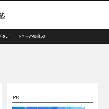
塾
３段階で上達！【ギターレッスン】
ギターの知識50
PR