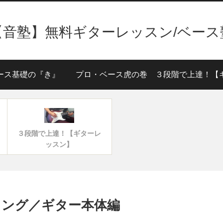
【音塾】無料ギターレッスン/ベース
ース基礎の『き』
プロ・ベース虎の巻
３段階で上達！【ギターレ
ッスン】
キング／ギター本体編