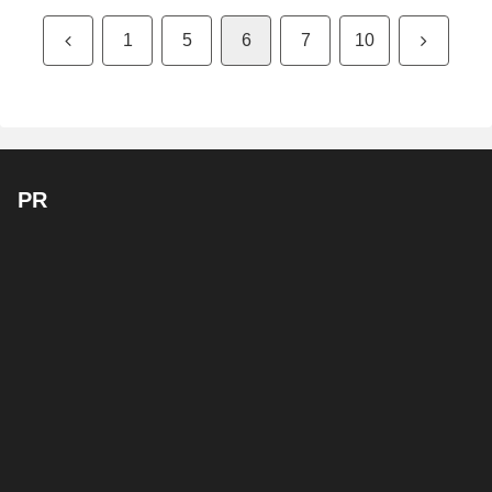
前
次
1
5
6
7
10
へ
へ
PR