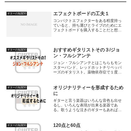
エフェクトボードの工夫１
ギターの知識50
コンパクトエフェクターをある程度持っ
ていると、持ち運びとライブのためにエ
フェクトボードを購入することだと想い
ます。最初は特に気になることはないか
もしれませんが、次第に改善したい点も
見えてくるでしょう。私が実際に工夫し
たことを紹介します。【エ...
おすすめギタリストその３/ジョ
ギターの知識50
ン・フルシアンテ
ジョン・フルシアンテとはこちらもモン
スターバンド、レッドホットチリペッパ
ーズのギタリスト。薬物依存症で１度脱
退したがアルバム「Californicaition」で再
加入。その後のファンクにポップの要素
をより多く取り込んだバンドサウンドを
オリジナリティーを形成するため
ギターの知識50
その...
に
ギターと言う楽器はいろんな音色も出せ
るし、いろんな表現が出来る楽器であ
る。歌うような泣きのギターもあればマ
シンガンのようにたたみかけるギターも
あるし、踊りだすようなグルーヴィーな
ギターもあれば異次元空間にいるような
120点と60点
ギターの知識50
エフェクティブなギターもあ...