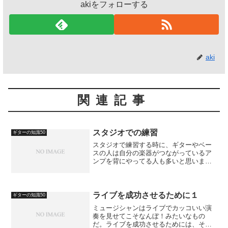
akiをフォローする
aki
関連記事
スタジオでの練習
ギターの知識50
スタジオで練習する時に、ギターやベー
スの人は自分の楽器がつながっているア
ンプを背にやってる人も多いと思いま
す。そういう人は、ドラムの人などはど
うしようもありませんが一度自分のアン
プに向かう立ち居地で練習してみてくだ
さい。当然自分の音が良く聞...
ライブを成功させるために１
ギターの知識50
ミュージシャンはライブでカッコいい演
奏を見せてこそなんぼ！みたいなもの
だ。ライブを成功させるためには、それ