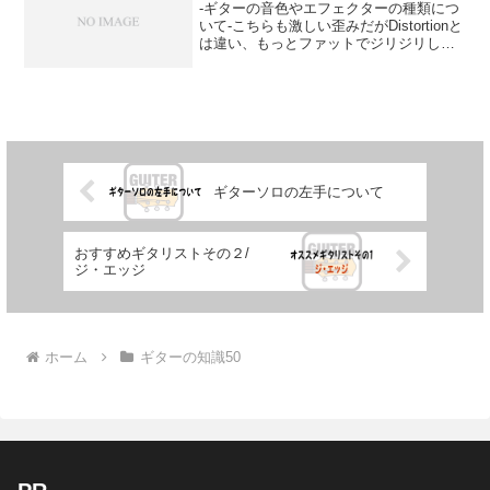
-ギターの音色やエフェクターの種類につ
いて-こちらも激しい歪みだがDistortionと
は違い、もっとファットでジリジリして
いて過激な音色である。ジミ・ヘンドリ
クスやジェフ・ベックが60年代後半から
ギターソロなどで使うようになった過激
な歪み...
ギターソロの左手について
おすすめギタリストその２/
ジ・エッジ
ホーム
ギターの知識50