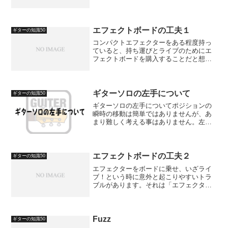
までの練習や下準備が何よりも大事！ま
ず、バンド練習の前までに個人練でしっ
かり曲を弾けるようにしておく事。バン
ド練で個人練をしてはダメだ...
エフェクトボードの工夫１
ギターの知識50
コンパクトエフェクターをある程度持っ
ていると、持ち運びとライブのためにエ
フェクトボードを購入することだと想い
ます。最初は特に気になることはないか
もしれませんが、次第に改善したい点も
見えてくるでしょう。私が実際に工夫し
たことを紹介します。【エ...
ギターソロの左手について
ギターの知識50
ギターソロの左手についてポジションの
瞬時の移動は簡単ではありませんが、あ
まり難しく考える事はありません。左手
のフォームというよりは、もっと原点に
戻ってみて下さい。弦を押さえるときは
指を立てて指先で押さえる事がギターの
基本です。指の腹で押さえ...
エフェクトボードの工夫２
ギターの知識50
エフェクターをボードに乗せ、いざライ
ブ！という時に意外と起こりやすいトラ
ブルがあります。それは「エフェクター
を踏むたびにボードがずれる」というこ
とです。ライブハウスのステージの床は
滑りやすいのですが、ボードの外側に滑
り止めが貼ってあることは...
Fuzz
ギターの知識50