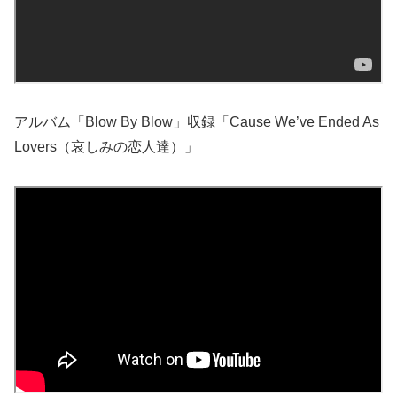
アルバム「Blow By Blow」収録「Cause We’ve Ended As
Lovers（哀しみの恋人達）」