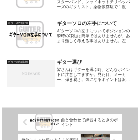
スターバンド、レッドホットチリペッパ
ーズのギタリスト。薬物依存症で１度脱
退したがアルバム「Californicaition」で再
加入。その後のファンクにポップの要素
をより多く取り込んだバンドサウンドを
ギターソロの左手について
ギターの知識50
その...
ギターソロの左手についてポジションの
瞬時の移動は簡単ではありませんが、あ
まり難しく考える事はありません。左手
のフォームというよりは、もっと原点に
戻ってみて下さい。弦を押さえるときは
指を立てて指先で押さえる事がギターの
基本です。指の腹で押さえ...
ギター選び
ギターの知識50
皆さんはギターを選ぶ時、どんなポイン
トに注意してますか。見た目、メーカ
ー、弾き易さ。気になるポイントは沢山
ありますよね。言うまでもなくカッコ良
さや手に馴染むかは一番大切だけど、僕
はチューニングや鳴りムラにも気をつけ
てます。楽器屋さんで試弾す...
曲と合わせて練習するときのポ
イント
自分にあった使い方を！役割別