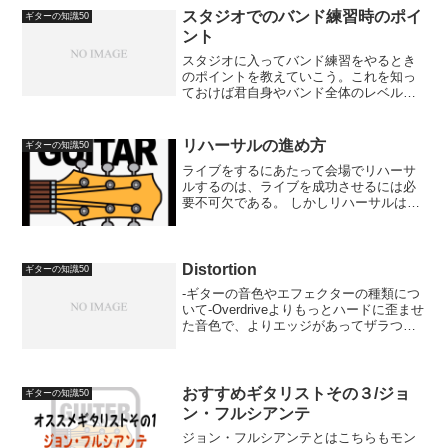
スタジオでのバンド練習時のポイ
ギターの知識50
ント
スタジオに入ってバンド練習をやるとき
のポイントを教えていこう。これを知っ
ておけば君自身やバンド全体のレベルア
ップ間違いなしだぞ！まず今回のポイン
トは、スタジオに入って最初に各楽器の
音量のバランスを取る事。スタジオで大
リハーサルの進め方
ギターの知識50
きな音を出したい気持ちは...
ライブをするにあたって会場でリハーサ
ルするのは、ライブを成功させるには必
要不可欠である。 しかしリハーサルは各
バンドに持ち時間が決まっており、その
中でやらないといけない。 しかもリハー
サルの進め方ってあまり教えてもらうこ
とじゃないので、毎回...
Distortion
ギターの知識50
-ギターの音色やエフェクターの種類につ
いて-Overdriveよりもっとハードに歪ませ
た音色で、よりエッジがあってザラつき
があり、ローコードを弾くとかなり濁る
くらいの音色の事。低音弦をミュートす
るとズンズンするような音。ハードロッ
クやメタル...
おすすめギタリストその３/ジョ
ギターの知識50
ン・フルシアンテ
ジョン・フルシアンテとはこちらもモン