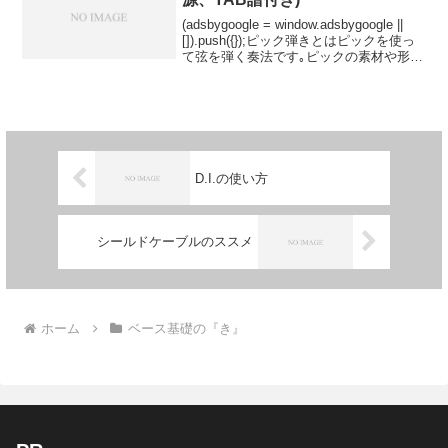
(adsbygoogle = window.adsbygoogle ||
[]).push({});ピック弾きとはピックを使っ
て弦を弾く奏法です｡ピックの素材や形状
により様々な音色を出すことが出来ます｡
ロックやパンクなイメージがあるピック
弾...
D.I.の使い方
シールドケーブルのススメ
ホーム
ベース基礎の『き』