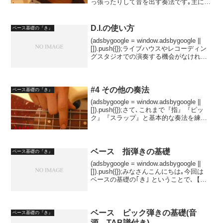
っ張ったりして音を出す奏法です｡主に親
指で叩いて､人差し指(または中指など)で
引っ張ります｡ベースの花形的ﾌプレイ...
D.I.の使い方
ベース基礎の『き』
(adsbygoogle = window.adsbygoogle ||
[]).push({});ライブハウスやレコーディン
グスタジオでの演奏する機会がなければ
出会わないと思うが、ベースの演奏には
欠かせない道具がある。それがD.I.（デ
ィ...
#4 その他の奏法
ベース基礎の『き』
(adsbygoogle = window.adsbygoogle ||
[]).push({});さて､これまで『指』『ピッ
ク』『スラップ』と基本的な奏法を練習
してきましたが､それ以外にも様々な演奏
方法があります｡一般的なものをいくつか
を...
ベース 指弾きの基礎
ベース基礎の『き』
(adsbygoogle = window.adsbygoogle ||
[]).push({});みなさんこんにちは｡今回は
ベースの基礎の｢き｣ ということで､【指
弾き､ピック弾き､スラップ】などのベー
スの一般的な基本奏法に焦点をおいた...
ベース ピック弾きの基礎(音
ベース基礎の『き』
源、TAB譜付き)