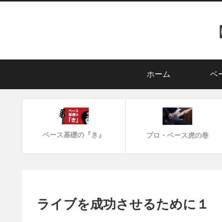
ホーム
ベ
ベース基礎の『き』
プロ・ベース虎の巻
ライブを成功させるために１