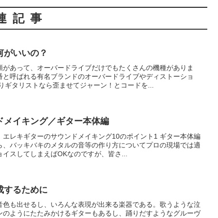
連記事
て何がいいの？
類があって、オーバードライブだけでもたくさんの機種がありま
番と呼ばれる有名ブランドのオーバードライブやディストーショ
りギタリストなら歪ませてジャーン！とコードを...
ドメイキング／ギター本体編
エレキギターのサウンドメイキング10のポイント1 ギター本体編
ら、バッキバキのメタルの音等の作り方についてプロの現場では適
イスしてしまえばOKなのですが、皆さ...
成するために
音色も出せるし、いろんな表現が出来る楽器である。歌うような泣
ンのようにたたみかけるギターもあるし、踊りだすようなグルーヴ