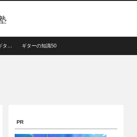
塾
３段階で上達！【ギターレッスン】
ギターの知識50
PR