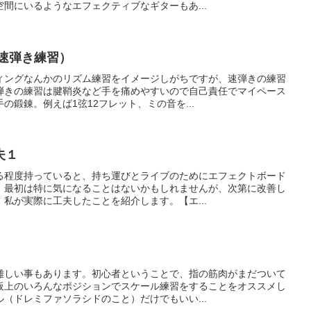
間にいるようなエフェクティブなギターもあ...
速弾き練習）
ィングなんかのリズム練習をイメージしがちですが、速弾きの練習
弾きの練習は腱鞘炎など手を痛めやすいので自己責任でマイペース
の鍛錬。例えば1弦12フレット、ミの音を...
夫１
る程度持っていると、持ち運びとライブのためにエフェクトボード
。最初は特に気になることはないかもしれませんが、次第に改善し
私が実際に工夫したことを紹介します。【エ...
難しい事もあります。初心者ということで、指の筋肉がまだついて
板上のいろんなポジションでスケール練習をすることをオススメし
（ドレミファソラシドのこと）だけでもいい...