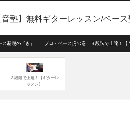
【音塾】無料ギターレッスン/ベース
ース基礎の『き』
プロ・ベース虎の巻
３段階で上達！【ギターレ
ッスン】