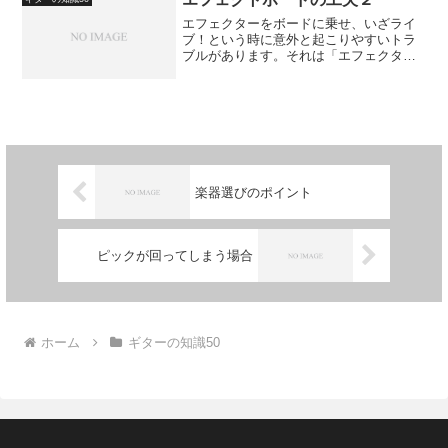
エフェクターをボードに乗せ、いざライ
ブ！という時に意外と起こりやすいトラ
ブルがあります。それは「エフェクター
を踏むたびにボードがずれる」というこ
とです。ライブハウスのステージの床は
滑りやすいのですが、ボードの外側に滑
り止めが貼ってあることは...
楽器選びのポイント
ピックが回ってしまう場合
ホーム
ギターの知識50