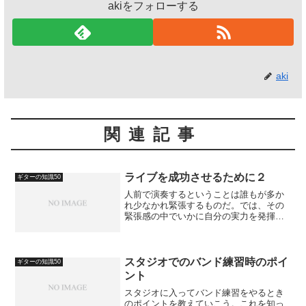
akiをフォローする
aki
関連記事
ライブを成功させるために２
ギターの知識50
人前で演奏するということは誰もが多か
れ少なかれ緊張するものだ。では、その
緊張感の中でいかに自分の実力を発揮出
来るか。いくら練習で弾けても、本番で
出来なかったら意味がない。人前でもし
っかり出来るかどうかはやはり集中力、
精神力が大事になる。つま...
スタジオでのバンド練習時のポイ
ギターの知識50
ント
スタジオに入ってバンド練習をやるとき
のポイントを教えていこう。これを知っ