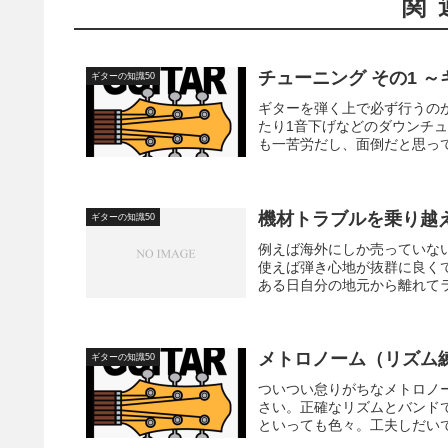
関
チューニング その1 
ギターの知識50
ギターを弾く上で必ず行うの
たり1音下げなどのダウンチ
も一苦労だし、面倒だと思って
機材トラブルを乗り越
ギターの知識50
例えば海外にしか売っていな
使えば弾き心地が抜群に良く
ある日自分の地元から離れてラ
メトロノーム（リズム
ギターの知識50
ついつい怠りがちなメトロノ
さい。正確なリズムとバンド
といっても色々。工夫しだいで