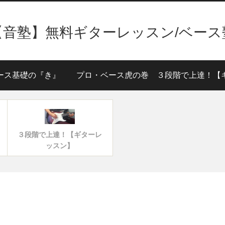
【音塾】無料ギターレッスン/ベース
ース基礎の『き』
プロ・ベース虎の巻
３段階で上達！【ギターレ
ッスン】