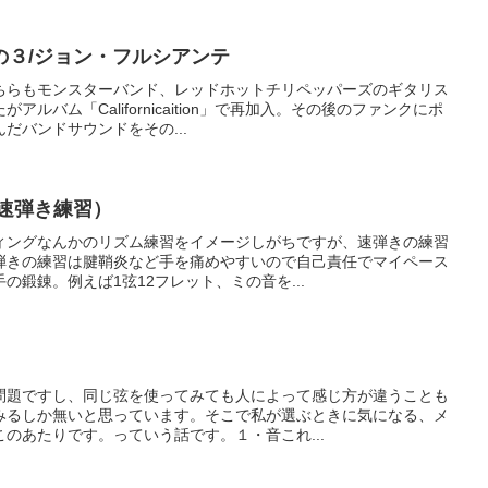
の３/ジョン・フルシアンテ
ちらもモンスターバンド、レッドホットチリペッパーズのギタリス
ルバム「Californicaition」で再加入。その後のファンクにポ
だバンドサウンドをその...
速弾き練習）
ィングなんかのリズム練習をイメージしがちですが、速弾きの練習
弾きの練習は腱鞘炎など手を痛めやすいので自己責任でマイペース
の鍛錬。例えば1弦12フレット、ミの音を...
問題ですし、同じ弦を使ってみても人によって感じ方が違うことも
みるしか無いと思っています。そこで私が選ぶときに気になる、メ
のあたりです。っていう話です。１・音これ...