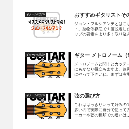
おすすめギタリストそ
ギターの知識50
ジョン・フルシアンテとはこ
ト。薬物依存症で１度脱退したがア
ップの要素をより多く取り込ん
ギター メトロノーム（
ギターの知識50
メトロノームと聞くとカッテ
にもかなり役立ちますよ。速
にやって下さいね。まずは右手
弦の選び方
ギターの知識50
これははっきりいって好みの
多いので実際に自分で使って
ーカーや弦の種類での違いはこ