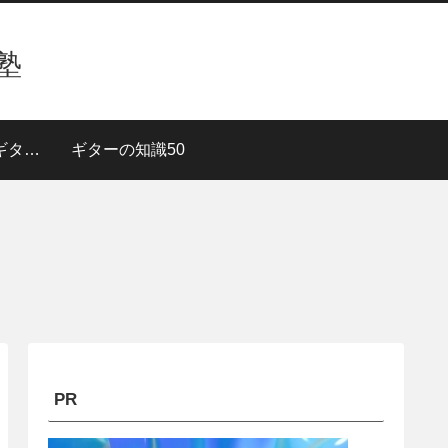
塾
３段階で上達！【ギターレッスン】
ギターの知識50
PR