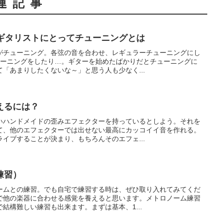
連記事
～ギタリストにとってチューニングとは
がチューニング。各弦の音を合わせ、レギュラーチューニングにし
ューニングをしたり…。ギターを始めたばかりだとチューニングに
「あまりしたくないな～」と思う人も少なく...
えるには？
いハンドメイドの歪みエフェクターを持っているとしよう。それを
て、他のエフェクターでは出せない最高にカッコイイ音を作れる。
イブすることが決まり、もちろんそのエフェ...
練習）
ームとの練習。でも自宅で練習する時は、ぜひ取り入れてみてくだ
で他の楽器に合わせる感覚を養えると思います。メトロノーム練習
結構難しい練習も出来ます。まずは基本、1...