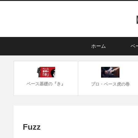
ホーム
ベ
ベース基礎の『き』
プロ・ベース虎の巻
Fuzz