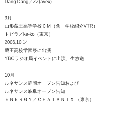
Dang Dang／ZZ(avex)
9月
山形蔵王高等学校ＣＭ（含 学校紹介VTR）
トビラ／ke-ko（東京）
2006,10,14
蔵王高校学園祭に出演
YBCラジオ局イベントに出演、生放送
10月
ルネサンス静岡オープン告知および
ルネサンス岐阜オープン告知
ＥＮＥＲＧＹ／ＣＨＡＴＡＮＩＸ （東京）