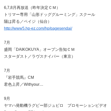
6,7,8月再放送（昨年決定ＣＭ）
トリマー専用「山形ドッググルーミング」スクール
陽は昇る／ペイジ（仙台）
http://www5.hp-ez.com/hp/pagesendai/
7月
盛岡「DAIKOKUYA」オープン告知ＣＭ
スターダスト／ラヴスナイパー（東京）
7月
『岩手競馬』CM
君色上昇／Withyour…
9月
ヤマハ発動機ラグビー部ジュピロ プロモーションビデオ