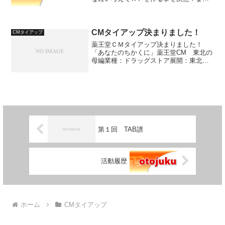
はテーマだ、何にしよう。第１案 CAD
を10数年やっていたので、苦労話や、仕
事の流れなど・・・第２案 プロバイダ
ーが有線放送運営...
CMタイアップ決まりました！
CMタイアップ
薬王堂ＣＭタイアップ決まりました！
「あなたのちかくに」薬王堂CM 東北の
母編業種：ドラッグストア展開：東北エ
リア（岩手、青森、秋田、宮城、山形）
放送エリア：岩手、青森、秋田、宮城、
山形のNTV系列放送期間：2017年4月から
タイアップ曲：あ...
第１回 TAB譜
活動履歴
ホーム
CMタイアップ