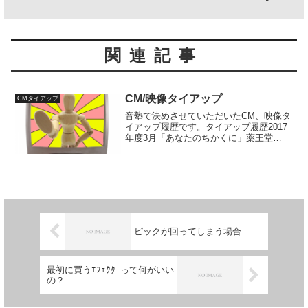
関連記事
CM/映像タイアップ
CMタイアップ
音塾で決めさせていただいたCM、映像タ
イアップ履歴です。タイアップ履歴2017
年度3月「あなたのちかくに」薬王堂
CM 東北の母編業種：ドラッグストア展
開：東北エリア（岩手、青森、秋田、宮
城、山形）放送エリア：岩手、青森、秋
田、宮城、山形のN...
ピックが回ってしまう場合
最初に買うｴﾌｪｸﾀｰって何がいい
の？