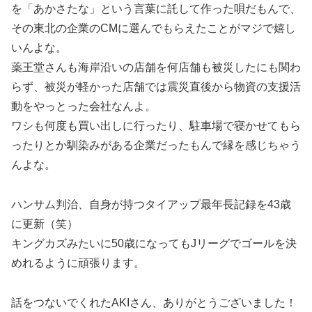
を「あかさたな」という言葉に託して作った唄だもんで、
その東北の企業のCMに選んでもらえたことがマジで嬉し
いんよな。
薬王堂さんも海岸沿いの店舗を何店舗も被災したにも関わ
らず、被災が軽かった店舗では震災直後から物資の支援活
動をやっとった会社なんよ。
ワシも何度も買い出しに行ったり、駐車場で寝かせてもら
ったりとか馴染みがある企業だったもんで縁を感じちゃう
んよな。
ハンサム判治、自身が持つタイアップ最年長記録を43歳
に更新（笑）
キングカズみたいに50歳になってもJリーグでゴールを決
めれるように頑張ります。
話をつないでくれたAKIさん、ありがとうございました！