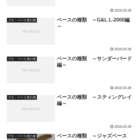
2016.03.28
ベースの種類 ～G&L L-2000編
プロ・ベース虎の巻
～
2016.03.28
ベースの種類 ～サンダーバード
プロ・ベース虎の巻
編～
2016.03.28
ベースの種類 ～スティングレイ
プロ・ベース虎の巻
編～
2016.03.28
ベースの種類 ～ジャズベース
プロ・ベース虎の巻