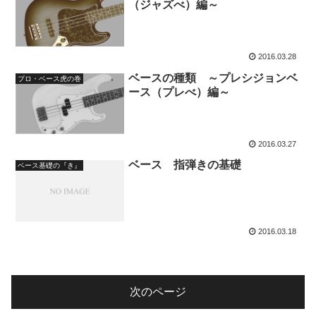
（ジャズべ）編～
2016.03.28
ベースの種類 ～プレシジョンベ
プロ・ベース虎の巻
ース（プレべ）編～
2016.03.27
ベース 指弾きの基礎
ベース基礎の『き』
2016.03.18
次のページ