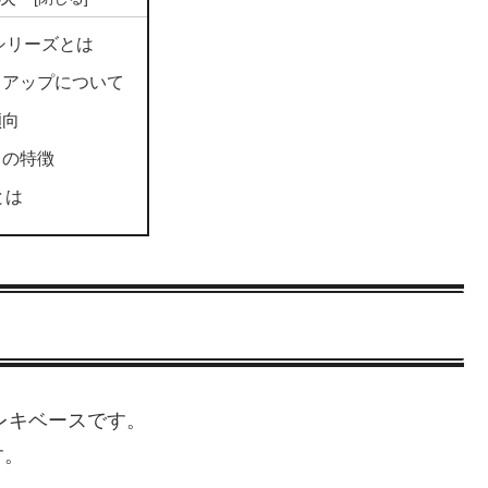
0シリーズとは
クアップについて
傾向
目の特徴
とは
レキベースです。
す。