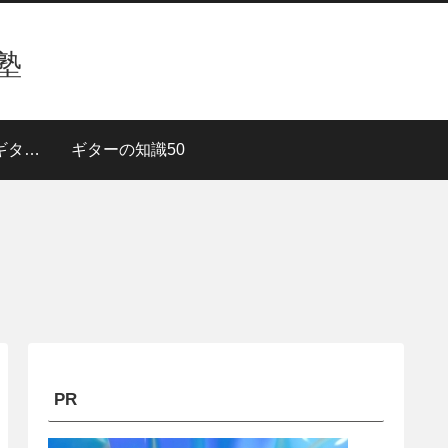
塾
３段階で上達！【ギターレッスン】
ギターの知識50
PR