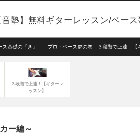
【音塾】無料ギターレッスン/ベース
ース基礎の『き』
プロ・ベース虎の巻
３段階で上達！【ギターレ
ッスン】
カー編～