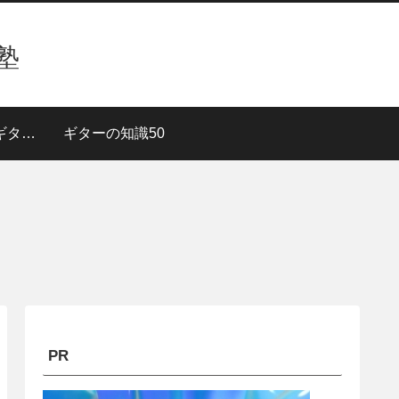
塾
３段階で上達！【ギターレッスン】
ギターの知識50
PR