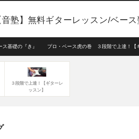
【音塾】無料ギターレッスン/ベース
ース基礎の『き』
プロ・ベース虎の巻
３段階で上達！【ギターレ
ッスン】
グ