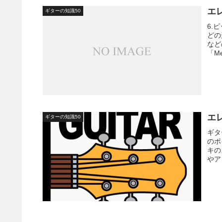
エ
ギターの知識50
6.
どの
など
「Me
エ
ギターの知識50
ギタ
のポ
キの
やア