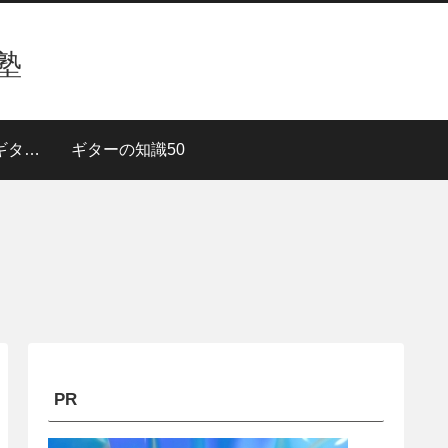
塾
３段階で上達！【ギターレッスン】
ギターの知識50
PR