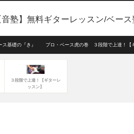
【音塾】無料ギターレッスン/ベース
ース基礎の『き』
プロ・ベース虎の巻
３段階で上達！【ギターレ
ッスン】