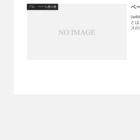
ベー
プロ・ベース虎の巻
(ads
とは
スの