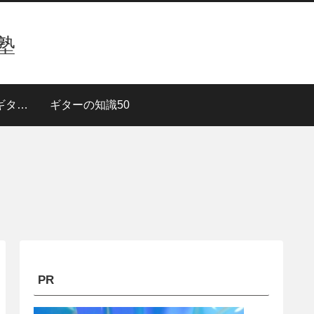
塾
３段階で上達！【ギターレッスン】
ギターの知識50
PR