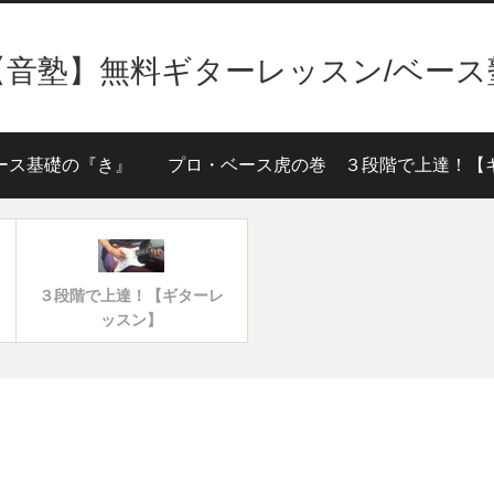
【音塾】無料ギターレッスン/ベース
ース基礎の『き』
プロ・ベース虎の巻
３段階で上達！【ギターレ
ッスン】