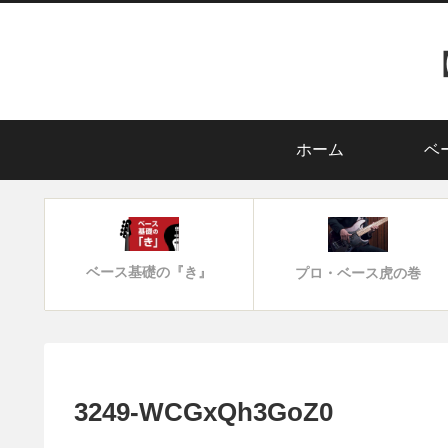
ホーム
ベ
ベース基礎の『き』
プロ・ベース虎の巻
3249-WCGxQh3GoZ0