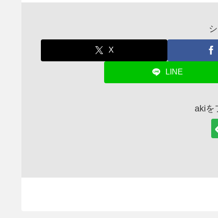
シ
X
LINE
aki